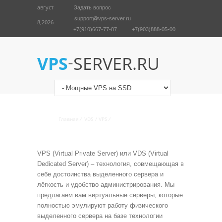
август
Задать вопрос
support@vps-server.ru
8,2026
+7(910)667-77-87
+7(903)888-05-00
English
Войти
-
VPS
SERVER.RU
ВИРТУАЛЬНЫЕ СЕРВЕРЫ
Главная
/
VDS / VPS
/
Мощные VPS на SSD
VPS (Virtual Private Server) или VDS (Virtual
Dedicated Server) – технология, совмещающая в
себе достоинства выделенного сервера и
лёгкость и удобство администрирования. Мы
предлагаем вам виртуальные серверы, которые
полностью эмулируют работу физического
выделенного сервера на базе технологии