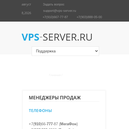
август
Задать вопрос
support@vps-server.ru
8,2026
+7(910)667-77-87
+7(903)888-05-00
English
Войти
-
VPS
SERVER.RU
ТЕХНИЧЕСКАЯ ПОДДЕРЖКА,
КОНСУЛЬТАЦИИ.
Главная
/
Поддержка
МЕНЕДЖЕРЫ ПРОДАЖ
ТЕЛЕФОНЫ
+7(
910
)66-
777
-87 (
МегаФон
)