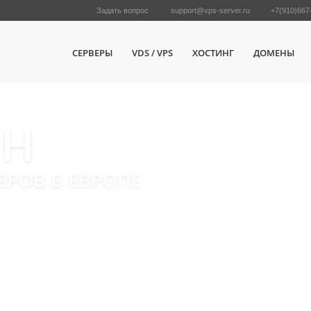
Задать вопрос
support@vps-server.ru
+7(910)667
СЕРВЕРЫ
VDS / VPS
ХОСТИНГ
ДОМЕНЫ
ОН
РОВ В ЕВРОПЕ
рверы в Германии и Финляндии
альной активацией!
 по минимальным ценам
AM! Диски на выбор: NVME, SSD и SATA
нной вами ОС!