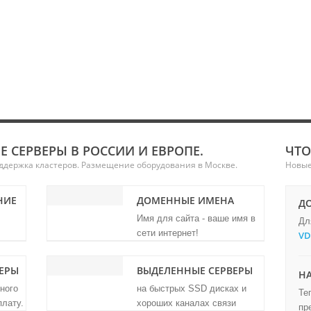
ах бесплатно !
те, telegram
Ь
 СЕРВЕРЫ В РОССИИ И ЕВРОПЕ.
ЧТО
ддержка кластеров. Размещение оборудования в Москве.
Новые
НИЕ
ДОМЕННЫЕ ИМЕНА
ДО
Имя для сайта - ваше имя в
Дл
сети интернет
!
VD
ЕРЫ
ВЫДЕЛЕННЫЕ СЕРВЕРЫ
НА
ного
на быстрых SSD дисках и
Те
плату.
хороших каналах связи
пр