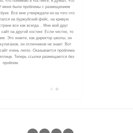
ло, что понимаю в хостинге, и думал, что
Раньше сервер с бухга
. У меня были проблемы с размещением
огромная проблема со 
буке. Все мне утверждали из-за того что
постоянно зависал,
гался на буржуйский фейс, на кривую
нескольку раз в день
стране все как всегда... Мне мой друг
этим ребятам пробл
сайт на другой хостинг. Если честно, то
ие. Это знаете, как директор школы, он
хулиганов, он отличников не знает. Вот
- Маргарита Ша
й сайт очень легко. Оказывается проблема
к
иллице. Теперь ссылки размещаются без
проблем.
FOLLOW US