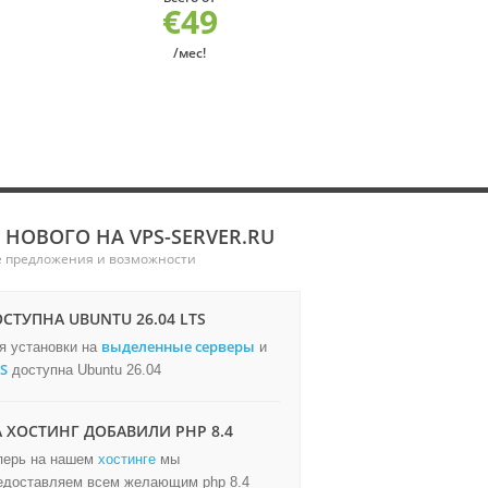
€49
/мес!
 НОВОГО НА VPS-SERVER.RU
 предложения и возможности
СТУПНА UBUNTU 26.04 LTS
выделенные серверы
я установки на
и
S
доступна Ubuntu 26.04
 ХОСТИНГ ДОБАВИЛИ PHP 8.4
перь на нашем
хостинге
мы
едоставляем всем желающим php 8.4