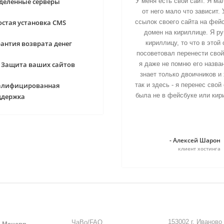
деленные серверы
У меня есть свой сайт. Я ма
от него мало что зависит
стая установка CMS
ссылок своего сайта на фейс
домен на кириллице. Я ру
антия возврата денег
кириллицу, то что в этой 
посоветовал перенести свой 
L Защита ваших сайтов
я даже не помню его назван
знает только двоичников и 
алифицированная
так и здесь - я перенес сво
была не в фейсбуке или кир
ддержка
- Алексей Шарон
клиент хостинга
ПОДДЕРЖКА
КОНТАКТЫ
153002 г. Иваново
ЧаВо/FAQ