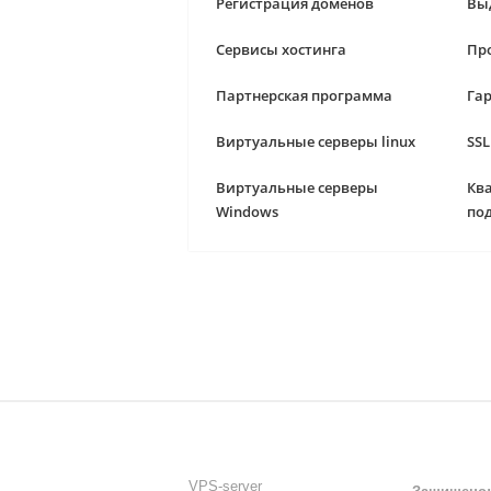
Регистрация доменов
Вы
Сервисы хостинга
Про
Партнерская программа
Гар
Виртуальные серверы linux
SS
Виртуальные серверы
Кв
Windows
по
О НАС
БЛОГ
VPS-server