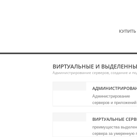
Backup 100 Gb на некоторых тариф
Бесплатные консультации в live-ча
КУПИТ
ВИРТУАЛЬНЫЕ И ВЫДЕЛЕННЫЕ
Администрирование серверов, создание и по
АДМИНИСТРИРОВА
Администрирование
серверов и приложений
ВИРТУАЛЬНЫЕ СЕРВ
п
реимущества выделен
сервера за умеренную 