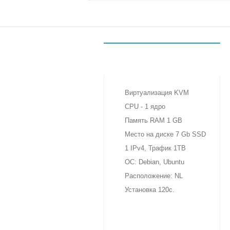
ВПС-СТАРТ
3 €
в месяц
Виртуализация KVM
CPU - 1 ядро
Память RAM 1 GB
Место на диске 7 Gb SSD
1 IPv4, Трафик 1TB
OC: Debian, Ubuntu
Расположение: NL
Установка 120с.