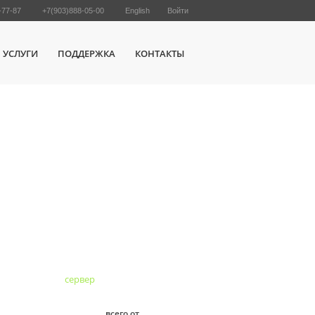
-77-87
+7(903)888-05-00
English
Войти
УСЛУГИ
ПОДДЕРЖКА
КОНТАКТЫ
Dedicated
сервер
в Европе
всего от