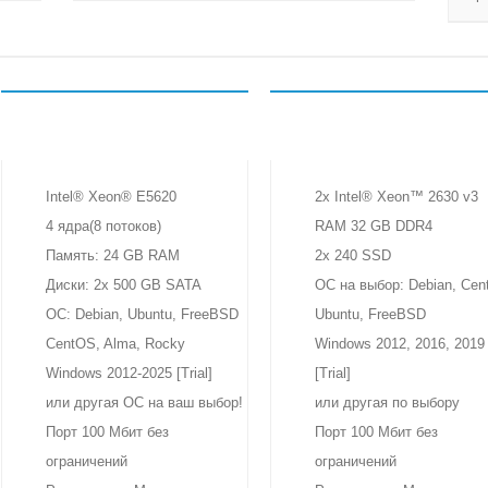
RU-DEDIC S
RU-DEDIC
3 990 ₽
5 999 ₽
LARGE
в месяц
в месяц
Intel® Xeon® E5620
2x Intel® Xeon™ 2630 v3
4 ядра(8 потоков)
RAM 32 GB DDR4
Память: 24 GB RAM
2x 240 SSD
Диски: 2x 500 GB SATA
ОС на выбор: Debian, Cen
ОС: Debian, Ubuntu, FreeBSD
Ubuntu, FreeBSD
CentOS, Alma, Rocky
Windows 2012, 2016, 2019
Windows 2012-2025 [Trial]
[Trial]
или другая ОС на ваш выбор!
или другая по выбору
Порт 100 Мбит без
Порт 100 Мбит без
ограничений
ограничений