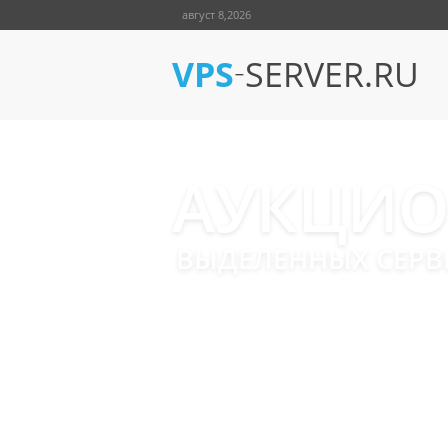
август 8,2026
-
VPS
SERVER.RU
АУКЦИ
ВЫДЕЛЕННЫХ СЕРВЕ
Мы предлагаем надежные се
В наличии серверы с момент
Серверы без установочной платы
Различные конфигурации до 1TB R
Время только на установку выбра