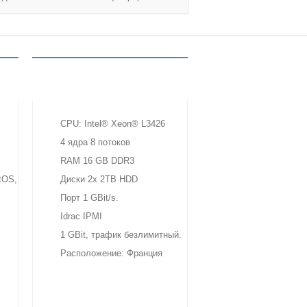
ECO INTEL X1
29 €
в месяц
CPU: Intel® Xeon® L3426
4 ядра 8 потоков
RAM 16 GB DDR3
tOS,
Диски 2x 2TB HDD
Порт 1 GBit/s.
Idrac IPMI
1 GBit, трафик безлимитный.
Расположение: Франция