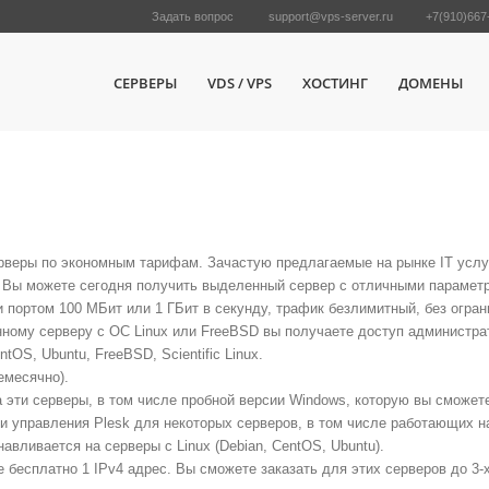
Задать вопрос
support@vps-server.ru
+7(910)667
СЕРВЕРЫ
VDS / VPS
ХОСТИНГ
ДОМЕНЫ
ЕРВЕРА ДЕШЕВО, ОТ 2К РУБЛЕЙ
веры по экономным тарифам. Зачастую предлагаемые на рынке IT услуг
 Вы можете сегодня получить выделенный сервер с отличными параметр
портом 100 МБит или 1 ГБит в секунду, трафик безлимитный, без огран
ному серверу с ОС Linux или FreeBSD вы получаете доступ администрато
OS, Ubuntu, FreeBSD, Scientific Linux.
емесячно).
эти серверы, в том числе пробной версии Windows, которую вы сможет
и управления Plesk для некоторых серверов, в том числе работающих 
вливается на серверы с Linux (Debian, CentOS, Ubuntu).
есплатно 1 IPv4 адрес. Вы сможете заказать для этих серверов до 3-х