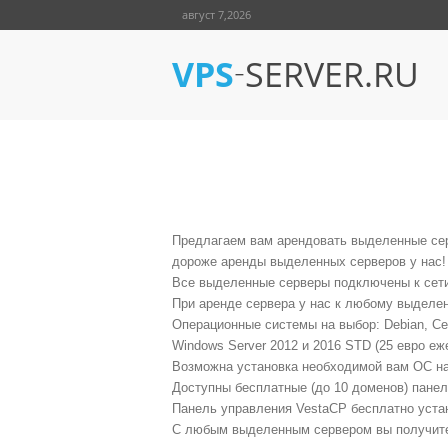
август 7,2026
-
VPS
SERVER.RU
АРЕНДА ВЫДЕЛЕННОГО С
Предлагаем вам арендовать выделенные сер
дороже аренды выделенных серверов у нас!
Все выделенные серверы подключены к сети 
При аренде сервера у нас к любому выделен
Операционные системы на выбор: Debian, Cent
Windows Server 2012 и 2016 STD (25 евро еж
Возможна установка необходимой вам ОС на 
Доступны бесплатные (до 10 доменов) панел
Панель управления VestaCP бесплатно устана
С любым выделенным сервером вы получите б