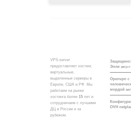
О НАС
БЛОГ
VPS-server
Защищено:
предоставляет хостинг,
Эпли
август
виртуальные,
выделенные серверы в
Openvpn с
человеческ
Европе, США и РФ. Мы
мордой
авг
работаем на рынке
хостинга более
15
лет и
Конфигури
сотрудничаем с лучшими
OVH netpla
ДЦ в России и за
рубежом.