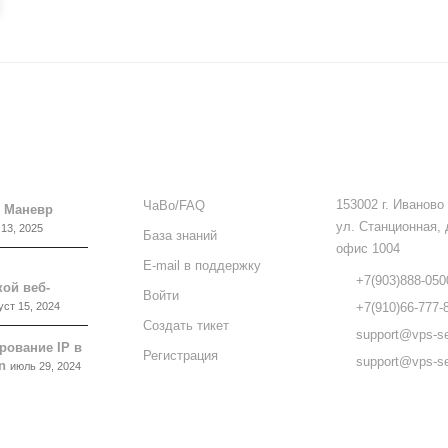
ПОДДЕРЖКА
КОНТАКТЫ
153002 г. Иваново
ЧаВо/FAQ
 Маневр
ул. Станционная, 
 13, 2025
База знаний
офис 1004
E-mail в поддержку
+7(903)888-050
ой веб-
Войти
уст 15, 2024
+7(910)66-777-
Создать тикет
support@vps-se
рование IP в
Регистрация
support@vps-se
n
июль 29, 2024