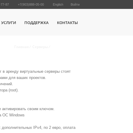
-77-87
+7(903)888-05-00
English
Войти
УСЛУГИ
ПОДДЕРЖКА
КОНТАКТЫ
Главная
/
Серверы
/
Серверы Эконом
 в аренду виртуальные серверы стоят
ами для ваших проектов.
ичений.
ра (root).
е активировать своим ключом.
на ОС Windows
 дополнительных IPv4, по 2 евро, оплата