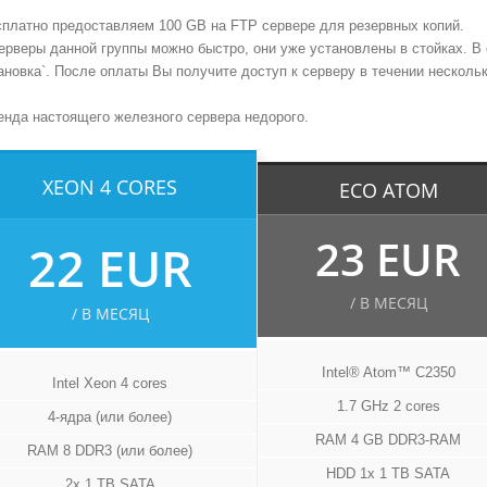
платно предоставляем 100 GB на FTP сервере для резервных копий.
рверы данной группы можно быстро, они уже установлены в стойках. В 
новка`. После оплаты Вы получите доступ к серверу в течении нескольк
енда настоящего железного сервера недорого.
XEON 4 CORES
ECO ATOM
23 EUR
22 EUR
/ В МЕСЯЦ
/ В МЕСЯЦ
Intel® Atom™ C2350
Intel Xeon 4 cores
1.7 GHz 2 cores
4-ядра (или более)
RAM 4 GB DDR3-RAM
RAM 8 DDR3 (или более)
HDD 1x 1 TB SATA
2x 1 TB SATA