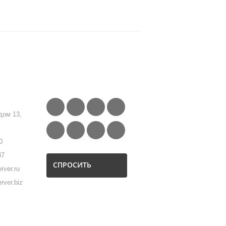
FOLLOW US
дом 13,
0
87
СПРОСИТЬ
rver.ru
rver.biz