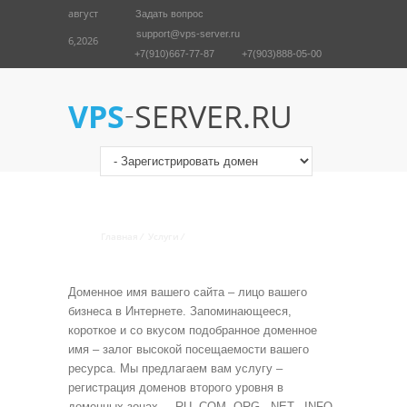
август
Задать вопрос
support@vps-server.ru
6,2026
+7(910)667-77-87
+7(903)888-05-00
English
Войти
-
VPS
SERVER.RU
ПОДБОР И РЕГИСТРАЦИЯ
ДОМЕНОВ
Главная
/
Услуги
/
Зарегистрировать домен
Доменное имя вашего сайта – лицо вашего
бизнеса в Интернете. Запоминающееся,
короткое и со вкусом подобранное доменное
имя – залог высокой посещаемости вашего
ресурса. Мы предлагаем вам услугу –
регистрация доменов второго уровня в
доменных зонах – .RU .COM,.ORG, .NET, .INFO,