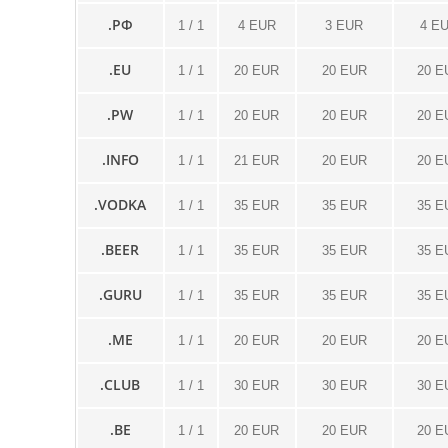
.РФ
1 / 1
4 EUR
3 EUR
4 E
.EU
1 / 1
20 EUR
20 EUR
20 E
.PW
1 / 1
20 EUR
20 EUR
20 E
.INFO
1 / 1
21 EUR
20 EUR
20 E
.VODKA
1 / 1
35 EUR
35 EUR
35 E
.BEER
1 / 1
35 EUR
35 EUR
35 E
.GURU
1 / 1
35 EUR
35 EUR
35 E
.ME
1 / 1
20 EUR
20 EUR
20 E
.CLUB
1 / 1
30 EUR
30 EUR
30 E
.BE
1 / 1
20 EUR
20 EUR
20 E