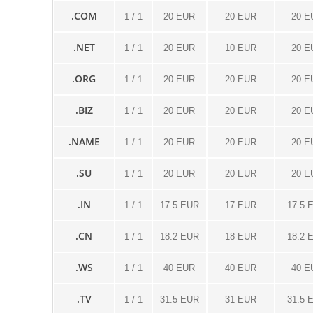
.COM
1 / 1
20 EUR
20 EUR
20 E
.NET
1 / 1
20 EUR
10 EUR
20 E
.ORG
1 / 1
20 EUR
20 EUR
20 E
.BIZ
1 / 1
20 EUR
20 EUR
20 E
.NAME
1 / 1
20 EUR
20 EUR
20 E
.SU
1 / 1
20 EUR
20 EUR
20 E
.IN
1 / 1
17.5 EUR
17 EUR
17.5 
.CN
1 / 1
18.2 EUR
18 EUR
18.2 
.WS
1 / 1
40 EUR
40 EUR
40 E
.TV
1 / 1
31.5 EUR
31 EUR
31.5 