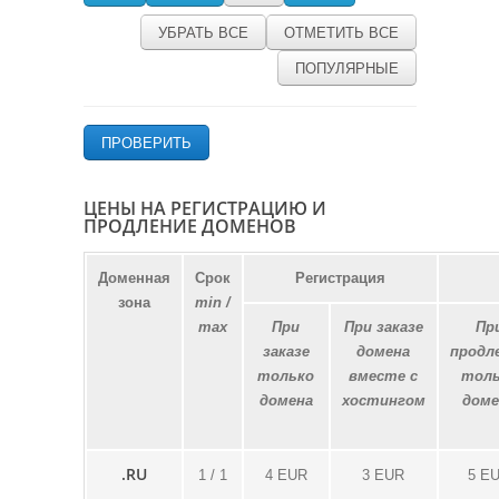
ЦЕНЫ НА РЕГИСТРАЦИЮ И
ПРОДЛЕНИЕ ДОМЕНОВ
Доменная
Срок
Регистрация
зона
min /
max
При
При заказе
Пр
заказе
домена
продл
только
вместе с
толь
домена
хостингом
доме
.RU
1 / 1
4 EUR
3 EUR
5 E