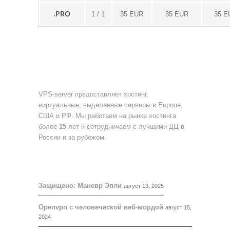
.PRO
1 / 1
35 EUR
35 EUR
35 E
О НАС
VPS-server предоставляет хостинг,
виртуальные, выделенные серверы в Европе,
США и РФ. Мы работаем на рынке хостинга
более
15
лет и сотрудничаем с лучшими ДЦ в
России и за рубежом.
БЛОГ
Защищено: Маневр Эпли
август 13, 2025
Openvpn с человеческой веб-мордой
август 15,
2024