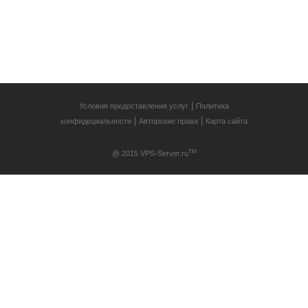
НАШИ
ПАРТНЁРЫ
|
Условия предоставления услуг
Политика
|
|
конфидециальности
Авторские права
Карта сайта
TM
@ 2015 VPS-Server.ru