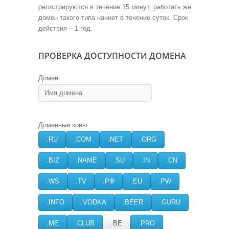
регистрируются в течение 15 минут, работать же
домен такого типа начнет в течение суток. Срок
действия – 1 год.
ПРОВЕРКА ДОСТУПНОСТИ ДОМЕНА
Домен
Доменные зоны
.RU
.COM
.NET
.ORG
.BIZ
.NAME
.SU
.IN
.CN
.WS
.TV
.РФ
.EU
.PW
.INFO
.VODKA
.BEER
.GURU
.ME
.CLUB
.BE
.PRO