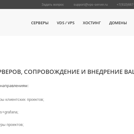
Задать вопрос
support@vps-server.ru
+7(910)667
СЕРВЕРЫ
VDS / VPS
ХОСТИНГ
ДОМЕНЫ
РИРОВАНИЮ СЕРВЕРОВ
ВЕРОВ, СОПРОВОЖДЕНИЕ И ВНЕДРЕНИЕ ВА
 направлениям:
ы клиентских проектов;
s+grafana;
ры проектов;