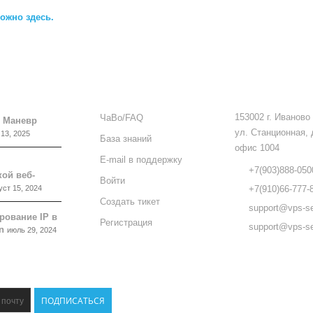
ожно здесь.
ПОДДЕРЖКА
КОНТАКТЫ
153002 г. Иваново
ЧаВо/FAQ
 Маневр
ул. Станционная, 
 13, 2025
База знаний
офис 1004
E-mail в поддержку
+7(903)888-050
ой веб-
Войти
уст 15, 2024
+7(910)66-777-
Создать тикет
support@vps-se
рование IP в
Регистрация
support@vps-se
n
июль 29, 2024
НАШИ
ПАРТНЁРЫ