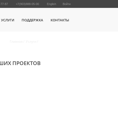
-77-87
+7(903)888-05-00
English
Войти
УСЛУГИ
ПОДДЕРЖКА
КОНТАКТЫ
Главная
/
Услуги
/
Администрирование
ШИХ ПРОЕКТОВ