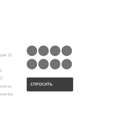
FOLLOW US
дом 13,
0
87
СПРОСИТЬ
rver.ru
rver.biz