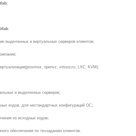
tlab
;
itlab
.
ние выделенных и виртуальных серверов клиентов;
компании;
иртуализации(proxmox, openvz, virtuozzo, LXC, KVM);
уальных и выделенных серверов;
дных кодов, для нестандартных конфигураций ОС;
ечения из исходных кодов;
много обеспечения по техзаданию клиентов.