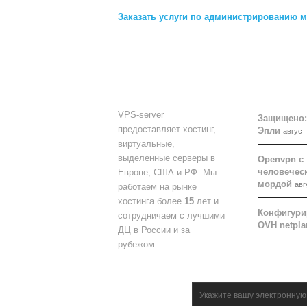
Заказать услуги по администрированию м
О НАС
БЛОГ
VPS-server
Защищено:
предоставляет хостинг,
Эпли
август
виртуальные,
выделенные серверы в
Openvpn с
человеческ
Европе, США и РФ. Мы
мордой
авг
работаем на рынке
хостинга более
15
лет и
Конфигури
сотрудничаем с лучшими
OVH netpla
ДЦ в России и за
рубежом.
НОВОСТНАЯ
ПОДПИСКА