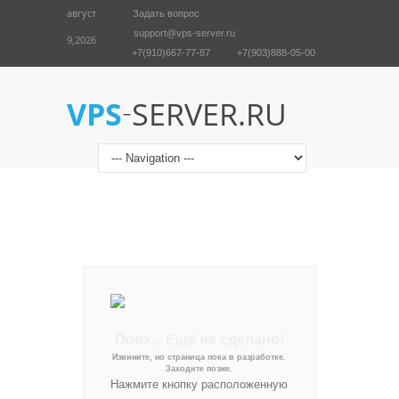
август
Задать вопрос
support@vps-server.ru
9,2026
+7(910)667-77-87
+7(903)888-05-00
English
Войти
-
VPS
SERVER.RU
Ooox... Ещё не сделано!
Извините, но страница пока в разработке.
Заходите позже.
Нажмите кнопку расположенную