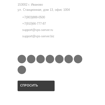
153002 г. Иваново
ул. Станционная, дом 13, офис 1004
+7(903)888-0500
+7(910)66-777-87
support@vps-server.ru
support@vps-server.biz
FOLLOW US
СПРОСИТЬ