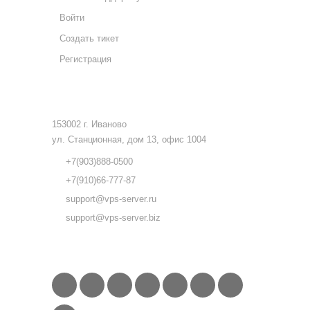
Войти
Создать тикет
Регистрация
КОНТАКТЫ
153002 г. Иваново
ул. Станционная, дом 13, офис 1004
+7(903)888-0500
+7(910)66-777-87
support@vps-server.ru
support@vps-server.biz
FOLLOW US