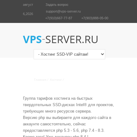
август
Задать вопрос
support@vps-server.ru
6,2026
+7(910)667-77-87
+7(903)888-05-00
English
Войти
-
VPS
SERVER.RU
ХОСТИНГ НА БЫСТРЫХ SSD
ДИСКАХ
Главная
/
Хостинг
/
Хостинг SSD-VIP сайтам!
Группа тарифов хостинга на быстрых
твердотельных SSD-дисках Intel® для проектов,
требующих много ресурсов сервера.
Версию php вы выбираете для каждого сайта в
аккаунте самостоятельно, сейчас
предоставляется php 5.3 - 5.6, php 7.4 - 8.3.
Кроме того! Уже доступен php 8.4 !