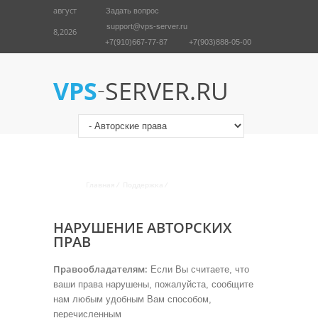
август
Задать вопрос
support@vps-server.ru
8,2026
+7(910)667-77-87
+7(903)888-05-00
English
Войти
-
VPS
SERVER.RU
СОБЛЮДЕНИЕ АВТОРСКИХ И
СМЕЖНЫХ ПРАВ
Главная
/
Поддержка
/
Авторские права
НАРУШЕНИЕ АВТОРСКИХ
ПРАВ
Правообладателям:
Если Вы считаете, что
ваши права нарушены, пожалуйста, сообщите
нам любым удобным Вам способом,
перечисленным