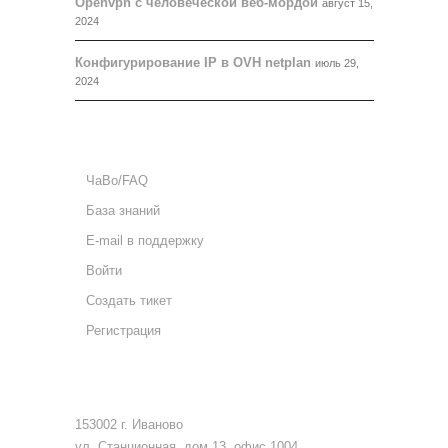
Openvpn с человеческой веб-мордой
август 15,
2024
Конфигурирование IP в OVH netplan
июль 29,
2024
ПОДДЕРЖКА
ЧаВо/FAQ
База знаний
E-mail в поддержку
Войти
Создать тикет
Регистрация
КОНТАКТЫ
153002 г. Иваново
ул. Станционная, дом 13, офис 1004