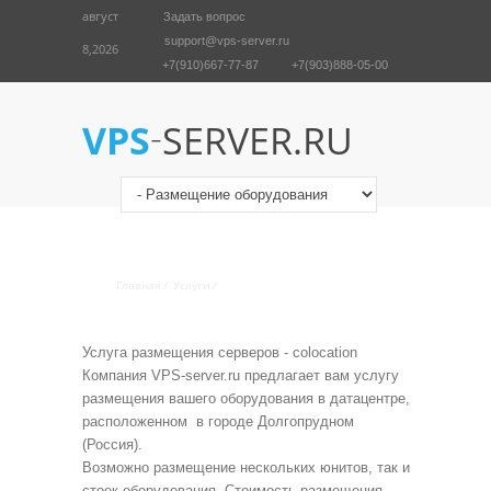
август
Задать вопрос
support@vps-server.ru
8,2026
+7(910)667-77-87
+7(903)888-05-00
English
Войти
-
VPS
SERVER.RU
РАЗМЕЩЕНИЕ ОБОРУДОВАНИЯ
В РОССИИ
Главная
/
Услуги
/
Размещение оборудования
Услуга размещения серверов - colocation
Компания VPS-server.ru предлагает вам услугу
размещения вашего оборудования в датацентре,
расположенном в городе Долгопрудном
(Россия).
Возможно размещение нескольких юнитов, так и
стоек оборудования. Стоимость размещения