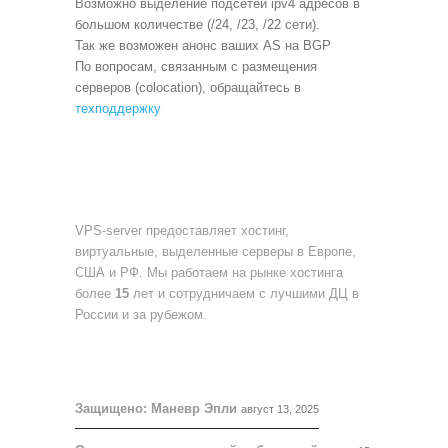
Возможно выделение подсетей ipv4 адресов в
большом количестве (/24, /23, /22 сети).
Так же возможен анонс ваших AS на BGP
По вопросам, связанным с размещения
серверов (colocation), обращайтесь в
техподдержку
О НАС
VPS-server предоставляет хостинг,
виртуальные, выделенные серверы в Европе,
США и РФ. Мы работаем на рынке хостинга
более
15
лет и сотрудничаем с лучшими ДЦ в
России и за рубежом.
БЛОГ
Защищено: Маневр Эпли
август 13, 2025