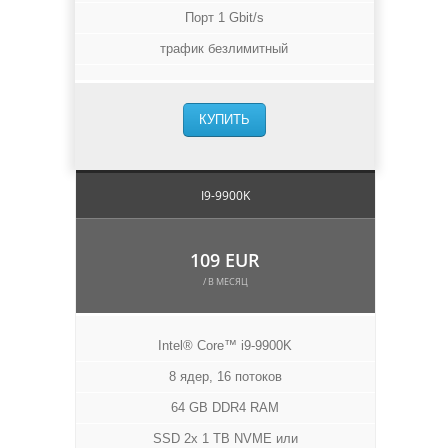
Порт 1 Gbit/s
трафик безлимитный
КУПИТЬ
I9-9900K
109 EUR
/ В МЕСЯЦ
Intel® Core™ i9-9900K
8 ядер, 16 потоков
64 GB DDR4 RAM
SSD 2x 1 TB NVME или