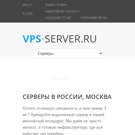
август
Задать вопрос
support@vps-server.ru
9,2026
+7(910)667-77-87
+7(903)888-05-00
English
Войти
-
VPS
SERVER.RU
АРЕНДА ВЫДЕЛЕННОГО СЕРВЕРА
ДЕШЕВО
Главная
/
Серверы
СЕРВЕРЫ В РОССИИ, МОСКВА
Хотите отличную связанность и пинг менее 3
мс? Арендуйте выделенный сервер в нашей
московской площадке. Мы даём не просто
железо, а готовую инфраструктуру, где всё
работает «из коробки».