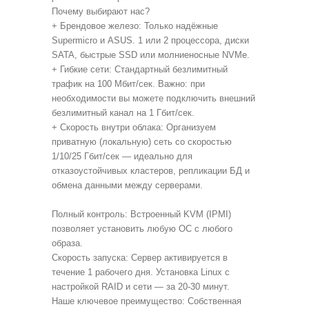
Почему выбирают нас?
+ Брендовое железо: Только надёжные
Supermicro и ASUS. 1 или 2 процессора, диски
SATA, быстрые SSD или молниеносные NVMe.
+ Гибкие сети: Стандартный безлимитный
трафик на 100 Мбит/сек. Важно: при
необходимости вы можете подключить внешний
безлимитный канал на 1 Гбит/сек.
+ Скорость внутри облака: Организуем
приватную (локальную) сеть со скоростью
1/10/25 Гбит/сек — идеально для
отказоустойчивых кластеров, репликации БД и
обмена данными между серверами.
Полный контроль: Встроенный KVM (IPMI)
позволяет установить любую ОС с любого
образа.
Скорость запуска: Сервер активируется в
течение 1 рабочего дня. Установка Linux с
настройкой RAID и сети — за 20-30 минут.
Наше ключевое преимущество: Собственная