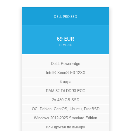
DELL PRO SSD
69 EUR
/ В МЕСЯЦ
DeLL PowerEdge
Intel® Xeon® E3-12XX
4 ядра
RAM 32 Гб DDR3 ECC
2x 480 GB SSD
OС: Debian, CentOS, Ubuntu, FreeBSD
Windows 2012-2025 Standard Edition
или другая по выбору