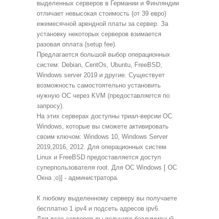
выделенных серверов в Германии и Финляндии
отличает невысокая стоимость (от 39 евро)
ежемесячной арендной платы за сервер. За
установку некоторых серверов взимается
разовая оплата (setup fee).
Предлагается большой выбор операционных
систем: Debian, CentOs, Ubuntu, FreeBSD,
Windows server 2019 и другие. Существует
возможность самостоятельно установить
нужную ОС через KVM (предоставляется по
запросу).
На этих серверах доступны триал-версии ОС
Windows, которые вы сможете активировать
своим ключом: Windows 10, Windows Server
2019,2016, 2012. Для операционных систем
Linux и FreeBSD предоставляется доступ
суперпользователя root. Для ОС Windows [ ОС
Окна ;o)] - администратора.
К любому выделенному серверу вы получаете
бесплатно 1 ipv4 и подсеть адресов ipv6.
Для всех серверов вы получите безлимитный