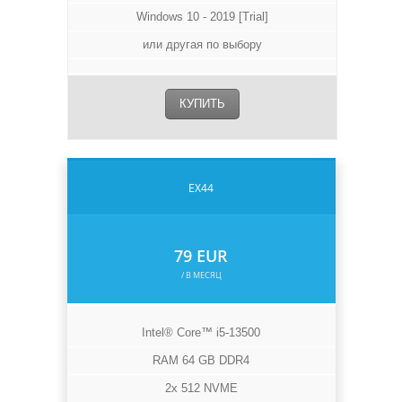
Windows 10 - 2019 [Trial]
или другая по выбору
КУПИТЬ
EX44
79 EUR
/ В МЕСЯЦ
Intel® Core™ i5-13500
RAM 64 GB DDR4
2x 512 NVME