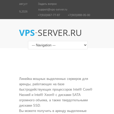
август
Задать вопрос
support@vps-server.ru
9,2026
+7(910)667-77-87
+7(903)888-05-00
English
Войти
-
VPS
SERVER.RU
Линейка мощных выделенных серверов для
аренды, работающих на базе
быстродействующих процессоров Intel® Core®
Haswell и Intel® Xeon® с дисками SATA
огромного объема, а также твердотельными
дисками SSD.
Вы можете получить в аренду выделенные